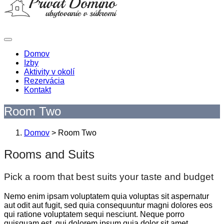
Domov
Izby
Aktivity v okolí
Rezervácia
Kontakt
Room Two
Domov
>
Room Two
Rooms and Suits
Pick a room that best suits your taste and budget
Nemo enim ipsam voluptatem quia voluptas sit aspernatur
aut odit aut fugit, sed quia consequuntur magni dolores eos
qui ratione voluptatem sequi nesciunt. Neque porro
quisquam est, qui dolorem ipsum quia dolor sit amet,