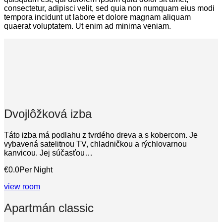
consectetur, adipisci velit, sed quia non numquam eius modi
tempora incidunt ut labore et dolore magnam aliquam
quaerat voluptatem. Ut enim ad minima veniam.
Dvojlôžková izba
Táto izba má podlahu z tvrdého dreva a s kobercom. Je
vybavená satelitnou TV, chladničkou a rýchlovarnou
kanvicou. Jej súčasťou…
€0.0
Per Night
view room
Apartmán classic